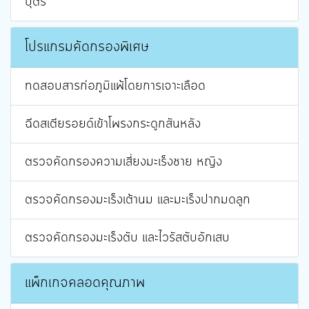
บุตร
โปรแกรมคัดกรองพิเศษ
ทดสอบสารก่อภูมิแพ้โดยการเจาะเลือด
ฉีดสเตียรอยด์เข้าโพรงกระดูกสันหลัง
ตรวจคัดกรองความเสี่ยงมะเร็งชาย หญิง
ตรวจคัดกรองมะเร็งเต้านม และมะเร็งปากมดลูก
ตรวจคัดกรองมะเร็งตับ และไวรัสตับอักเสบ
แพ็กเกจคลอดคุณภาพ