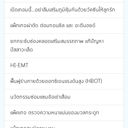
เปิดเทอมนี้...อย่าลืมเสริมภูมิคุ้มกันด้วยวัคซีนให้ลูกรัก
แพ็กเกจผ่าตัด ต่อมทอนซิล และ อะดีนอยด์
ยกกระชับช่องคลอดเสริมสมรรถภาพ แก้ปัญหา
ปัสสาวะเล็ด
HI-EMT
ฟื้นฟูร่างกายด้วยออกซิเจนแรงดันสูง (HBOT)
นวัตกรรมซ่อมแซมข้อเข่าเสื่อม
แพ็คเกจ ตรวจความหนาแน่นของมวลกระดูก