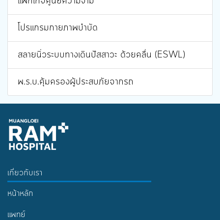
แพ็กเกจศูนย์ความงาม
โปรแกรมกายภาพบำบัด
สลายนิ่วระบบทางเดินปัสสาวะ ด้วยคลื่น (ESWL)
พ.ร.บ.คุ้มครองผู้ประสบภัยจากรถ
เกี่ยวกับเรา
หน้าหลัก
แพทย์