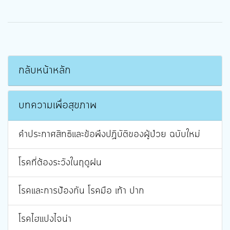
กลับหน้าหลัก
บทความเพื่อสุขภาพ
คำประกาศสิทธิและข้อพึงปฏิบัติของผู้ป่วย ฉบับใหม่
โรคที่ต้องระวังในฤดูฝน
โรคและการป้องกัน โรคมือ เท้า ปาก
โรคไฮแปงไจน่า