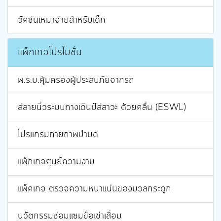
วัคซีนเหมาจ่ายสำหรับเด็ก
แพ็กเกจโปรโมชั่น
พ.ร.บ.คุ้มครองผู้ประสบภัยจากรถ
สลายนิ่วระบบทางเดินปัสสาวะ ด้วยคลื่น (ESWL)
โปรแกรมกายภาพบำบัด
แพ็กเกจศูนย์ความงาม
แพ็คเกจ ตรวจความหนาแน่นของมวลกระดูก
นวัตกรรมซ่อมแซมข้อเข่าเสื่อม