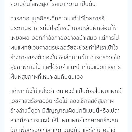
ความดันโลหิตสูง โรคเบาหวาน เป็นต้น
การลดอนุมูลอิสระที่กล่าวมาทำได้โดยการรับ
ประทานอาหารที่มีประโยชน์ นอนหลับพักผ่อนให้
เพียงพอ ออกกำลังกายอย่างสม่ำเสมอ แต่การไป
พบแพทย์เวชศาสตร์ชะลอวัยจะช่วยทำให้เราเข้าใจ
ร่างกายของตัวเองในเชิงลึกมากขึ้น การตรวจเช็ก
สุขภาพภายใน และได้รับคำแนะนำเกี่ยวแนวทางการ
ฟื้นฟูสุขภาพที่เหมาะสมกับตนเอง
แต่หากยังไม่แน่ใจว่า ตนเองจำเป็นต้องไปพบแพทย์
เวชศาสตร์ชะลอวัยหรือไม่ ลองเช็กลิสต์สุขภาพ
ข้างล่างนี้ดูว่า มีสัญญาณผิดปกติแบบนี้หรือเปล่า
หากมีอาการแนะนำให้ไปพบแพทย์เวชศาสตร์ชะลอ
วัย เพื่อตรวจหาสาเหตุ วินิจฉัย และรักษาอย่าง