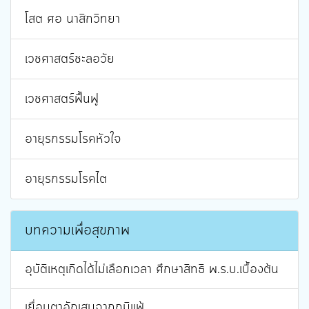
โสต ศอ นาสิกวิทยา
เวชศาสตร์ชะลอวัย
เวชศาสตร์ฟื้นฟู
อายุรกรรมโรคหัวใจ
อายุรกรรมโรคไต
บทความเพื่อสุขภาพ
อุบัติเหตุเกิดได้ไม่เลือกเวลา ศึกษาสิทธิ พ.ร.บ.เบื้องต้น
เยื่อบุตาอักเสบจากภูมิแพ้