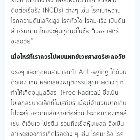
ร่างกายให้แข็งแรง เพื่อป้องกันไม่ให้เกิดโรคไม่
ติดต่อเรื้อรัง (NCDs) ต่างๆ เช่น โรคเบาหวาน
โรคความดันโลหิตสูง โรคหัวใจ โรคมะเร็ง เป็นต้น
สำหรับภาษาไทยจะคุ้นหูกันดีในชื่อ “เวชศาสตร์
ชะลอวัย”
เมื่อไหร่ที่เราควรไปพบแพทย์เวชศาสตร์ชะลอวัย
จริงๆ แล้วทุกคนสามารถทำ Anti-aging ได้ด้วย
ตัวเอง เช่น หลีกเลี่ยงพฤติกรรมสุขภาพต่างๆ ที่
ทำให้เกิดอนุมูลอิสระ (Free Radical) ซึ่งเป็น
โมเลกุลขนาดเล็กที่ไม่เสถียร เมื่อมีจำนวนมากเกิน
ไปจะสร้างความเสียหายต่อส่วนประกอบของเซลล์
เช่น ดีเอ็นเอ โปรตีน รวมถึงเยื่อหุ้มเซลล์ จึงเป็น
สาเหตุของการเกิดโรคต่าง ๆ เช่น โรคมะเร็ง โรค