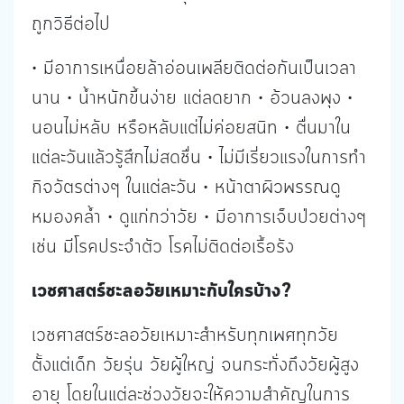
ถูกวิธีต่อไป
• มีอาการเหนื่อยล้าอ่อนเพลียติดต่อกันเป็นเวลา
นาน • น้ำหนักขึ้นง่าย แต่ลดยาก • อ้วนลงพุง •
นอนไม่หลับ หรือหลับแต่ไม่ค่อยสนิท • ตื่นมาใน
แต่ละวันแล้วรู้สึกไม่สดชื่น • ไม่มีเรี่ยวแรงในการทำ
กิจวัตรต่างๆ ในแต่ละวัน • หน้าตาผิวพรรณดู
หมองคล้ำ • ดูแก่กว่าวัย • มีอาการเจ็บป่วยต่างๆ
เช่น มีโรคประจำตัว โรคไม่ติดต่อเรื้อรัง
เวชศาสตร์ชะลอวัยเหมาะกับใครบ้าง?
เวชศาสตร์ชะลอวัยเหมาะสำหรับทุกเพศทุกวัย
ตั้งแต่เด็ก วัยรุ่น วัยผู้ใหญ่ จนกระทั่งถึงวัยผู้สูง
อายุ โดยในแต่ละช่วงวัยจะให้ความสำคัญในการ